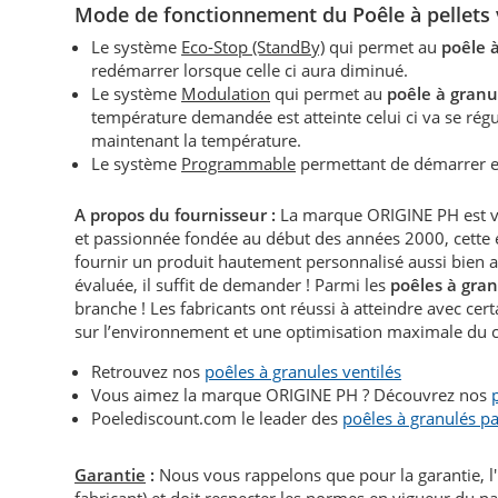
Mode de fonctionnement du P
oêle à pellets
Le système
Eco-Stop (StandBy)
qui permet au
poêle 
redémarrer lorsque celle ci aura diminué.
Le système
Modulation
qui permet au
poêle à granu
température demandée est atteinte celui ci va se r
maintenant la température.
Le système
Programmable
permettant de démarrer et
A propos du fournisseur :
La marque ORIGINE PH est ven
et passionnée fondée au début des années 2000, cette ent
fournir un produit hautement personnalisé aussi bien
évaluée, il suffit de demander ! Parmi les
poêles à gra
branche ! Les fabricants ont réussi à atteindre avec ce
sur l’environnement et une optimisation maximale du c
Retrouvez nos
poêles à granules ventilés
Vous aimez la marque ORIGINE PH ? Découvrez nos
Poelediscount.com le leader des
poêles à granulés p
Garantie
:
Nous vous rappelons que pour la garantie, l
fabricant) et doit respecter les normes en vigueur du p