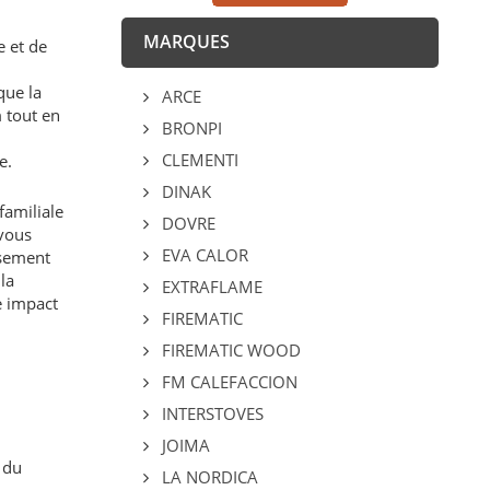
MARQUES
e et de
que la
ARCE
 tout en
BRONPI
CLEMENTI
e.
DINAK
familiale
DOVRE
 vous
EVA CALOR
usement
la
EXTRAFLAME
e impact
FIREMATIC
FIREMATIC WOOD
FM CALEFACCION
INTERSTOVES
JOIMA
 du
LA NORDICA