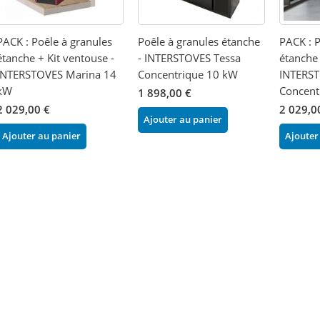
PACK : Poêle à granules
Poêle à granules étanche
PACK : P
étanche + Kit ventouse -
- INTERSTOVES Tessa
étanche 
INTERSTOVES Marina 14
Concentrique 10 kW
INTERST
kW
Concent
1 898,00 €
2 029,00 €
2 029,0
Ajouter au panier
Ajouter au panier
Ajouter