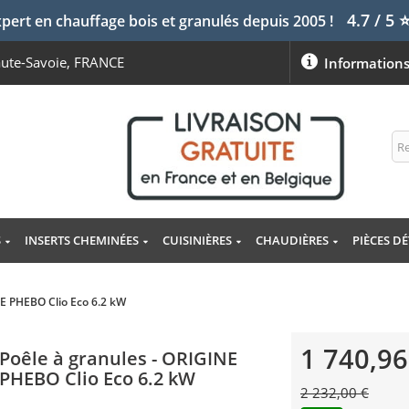
4.7 / 5
pert en chauffage bois et granulés depuis 2005 !
aute-Savoie, FRANCE
Information
S
INSERTS CHEMINÉES
CUISINIÈRES
CHAUDIÈRES
PIÈCES D
NE PHEBO Clio Eco 6.2 kW
1 740,96
Poêle à granules - ORIGINE
PHEBO Clio Eco 6.2 kW
2 232,00 €