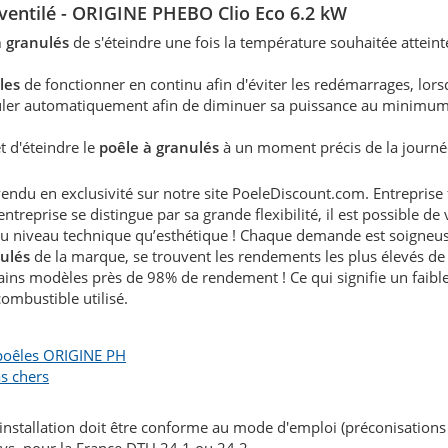
 ventilé
- ORIGINE PHEBO Clio Eco 6.2 kW
à granulés
de s'éteindre une fois la température souhaitée atteint
les
de fonctionner en continu afin d'éviter les redémarrages, lors
éguler automatiquement afin de diminuer sa puissance au minimum
 d'éteindre le
poêle à granulés
à un moment précis de la journé
du en exclusivité sur notre site PoeleDiscount.com. Entreprise 
reprise se distingue par sa grande flexibilité, il est possible de
 au niveau technique qu’esthétique ! Chaque demande est soigne
nulés
de la marque, se trouvent les rendements les plus élevés de 
rtains modèles près de 98% de rendement ! Ce qui signifie un faibl
ombustible utilisé.
poêles ORIGINE PH
as chers
'installation doit être conforme au mode d'emploi (préconisations
ays, pour la France DTU 24.1 ou 24.2.