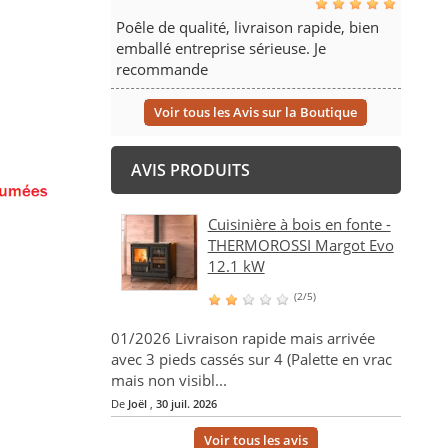
Poêle de qualité, livraison rapide, bien
emballé entreprise sérieuse. Je
recommande
Voir tous les Avis sur la Boutique
AVIS PRODUITS
Cuisinière à bois en fonte -
THERMOROSSI Margot Evo
12.1 kW
(2/5)
01/2026 Livraison rapide mais arrivée
avec 3 pieds cassés sur 4 (Palette en vrac
mais non visibl...
De
Joël
,
30 juil. 2026
Voir tous les avis