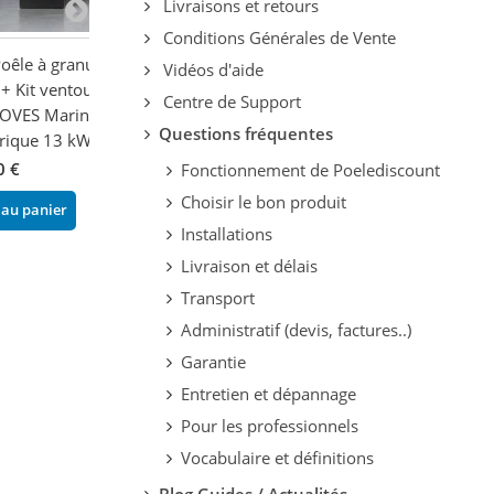
Livraisons et retours
Conditions Générales de Vente
oêle à granules
Poêle à granulés - FM
Poêle à granule
Vidéos d'aide
+ Kit ventouse -
CALEFACCION BP-170-K
électricité conv
Centre de Support
OVES Marina
9.9 kW
naturelle - BRO
Questions fréquentes
rique 13 kW
kW
2 792,80 €
-20%
1 378,73 €
0 €
3 491,00 €
Fonctionnement de Poelediscount
-22
1 767,60 €
Choisir le bon produit
Ajouter au panier
 au panier
Installations
Ajouter au pani
Livraison et délais
Transport
Administratif (devis, factures..)
Garantie
Entretien et dépannage
Pour les professionnels
Vocabulaire et définitions