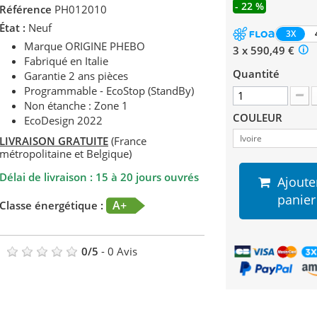
- 22 %
Référence
PH012010
État :
Neuf
3X
Marque ORIGINE PHEBO
3 x 590,49 €
Fabriqué en Italie
Quantité
Garantie 2 ans pièces
Programmable - EcoStop (StandBy)
Non étanche : Zone 1
COULEUR
EcoDesign 2022
Ivoire
LIVRAISON GRATUITE
(France
métropolitaine et Belgique)
Délai de livraison : 15 à 20 jours ouvrés
Ajoute
panier
A+
Classe énergétique :
0
/
5
-
0
Avis