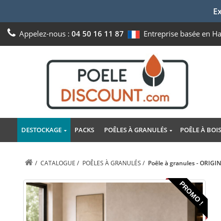
Ex
Appelez-nous :
04 50 16 11 87
Entreprise basée en H
DESTOCKAGE
PACKS
POÊLES À GRANULÉS
POÊLE À BOI
/
CATALOGUE
/
POÊLES À GRANULÉS
/
Poêle à granules - ORIGI
PROMO !