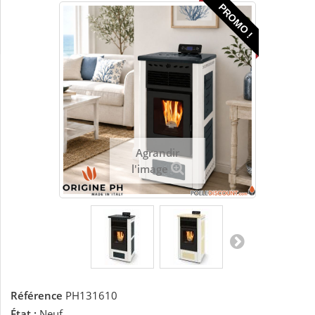
PROMO !
Agrandir
l'image
Référence
PH131610
État :
Neuf