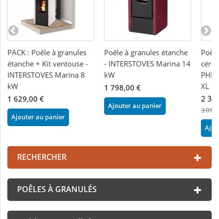
PACK : Poêle à granules
Poêle à granules étanche
Poêle
étanche + Kit ventouse -
- INTERSTOVES Marina 14
céra
INTERSTOVES Marina 8
kW
PHEB
kW
XL 7
1 798,00 €
2 34
1 629,00 €
Ajouter au panier
3 012,
Ajouter au panier
Ajou
RECHERCHER
POÊLES À GRANULÉS