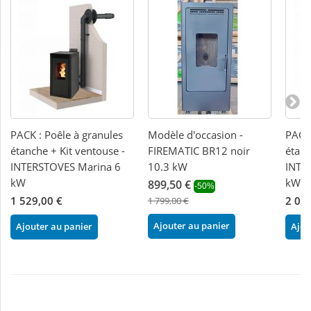
PACK : Poêle à granules
Modèle d'occasion -
PACK 
étanche + Kit ventouse -
FIREMATIC BR12 noir
étanc
INTERSTOVES Marina 6
10.3 kW
INTE
kW
kW
899,50 €
-50%
1 529,00 €
2 02
1 799,00 €
Ajouter au panier
Ajouter au panier
Ajou