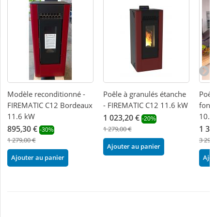
Modèle reconditionné -
Poêle à granulés étanche
Poêle
FIREMATIC C12 Bordeaux
- FIREMATIC C12 11.6 kW
font
11.6 kW
10.3
1 023,20 €
-20%
895,30 €
1 31
1 279,00 €
-30%
1 279,00 €
3 290,
Ajouter au panier
Ajouter au panier
Ajou