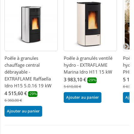
Poêle à granules
Poêle à granulés ventilé
Poêle
chauffage central
hydro - EXTRAFLAME
hydra
débrayable -
Marina Idro H11 15 kW
PHEB
EXTRAFLAME Raffaella
3 983,10 €
5 17
-29%
Idro H15 5.0.16 19 kW
5 610,00 €
6 636,
4 515,60 €
-29%
Ajouter au panier
Ajou
6 360,00 €
Ajouter au panier