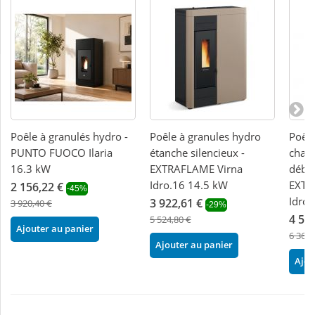
Poêle à granulés hydro -
Poêle à granules hydro
Poêle
PUNTO FUOCO Ilaria
étanche silencieux -
chauf
16.3 kW
EXTRAFLAME Virna
débra
Idro.16 14.5 kW
EXTR
2 156,22 €
-45%
Idro
3 922,61 €
3 920,40 €
-29%
4 51
5 524,80 €
Ajouter au panier
6 360,
Ajouter au panier
Ajou