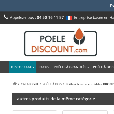
Ex
Appelez-nous :
04 50 16 11 87
Entreprise basée en H
DESTOCKAGE
PACKS
POÊLES À GRANULÉS
POÊLE À BOI
/
CATALOGUE
/
POÊLE À BOIS
/
Poêle à bois raccordable - BRONP
autres produits de la même catégorie