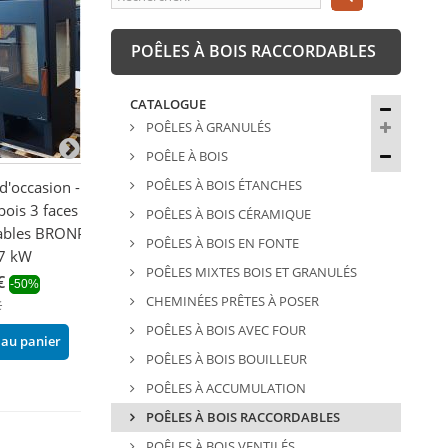
POÊLES À BOIS RACCORDABLES
CATALOGUE
POÊLES À GRANULÉS
POÊLE À BOIS
POÊLES À BOIS ÉTANCHES
d'occasion -
Poêle à bois étanche -
Poêle à bois 3 v
bois 3 faces
SUPRA Claude 6.1 kW
ventilé avec ra
POÊLES À BOIS CÉRAMIQUE
ables BRONPI
- BRONPI Bimb
1 084,20 €
-22%
POÊLES À BOIS EN FONTE
 7 kW
13 kW
1 390,00 €
POÊLES MIXTES BOIS ET GRANULÉS
€
1 867,32 €
-50%
-22
Ajouter au panier
CHEMINÉES PRÊTES À POSER
€
2 394,00 €
POÊLES À BOIS AVEC FOUR
 au panier
Ajouter au pani
POÊLES À BOIS BOUILLEUR
POÊLES À ACCUMULATION
POÊLES À BOIS RACCORDABLES
POÊLES À BOIS VENTILÉS