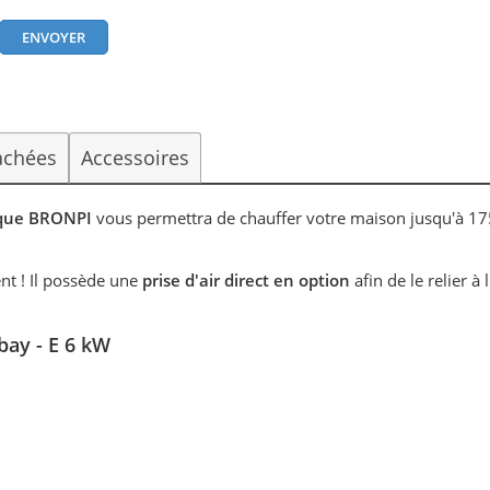
achées
Accessoires
arque BRONPI
vous permettra de chauffer votre maison jusqu'à 1
nt ! Il possède une
prise d'air direct en option
afin de le relier à l
ay - E 6 kW