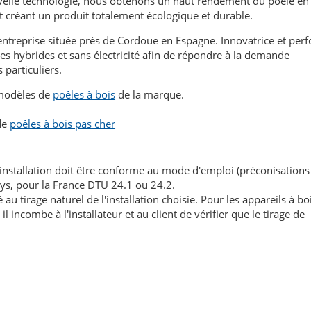
uvelle technologie, nous obtenons un haut rendement du poêle en
t créant un produit totalement écologique et durable.
treprise située près de Cordoue en Espagne. Innovatrice et per
es hybrides et sans électricité afin de répondre à la demande
particuliers.
 modèles de
poêles à bois
de la marque.
de
poêles à bois pas cher
'installation doit être conforme au mode d'emploi (préconisations
ays, pour la France DTU 24.1 ou 24.2.
au tirage naturel de l'installation choisie. Pour les appareils à boi
l incombe à l'installateur et au client de vérifier que le tirage de