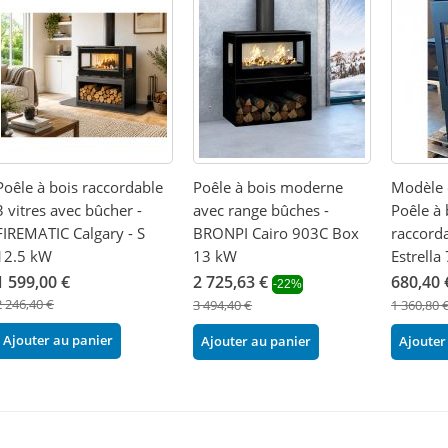
Poêle à bois raccordable
Poêle à bois moderne
Modèle 
3 vitres avec bûcher -
avec range bûches -
Poêle à 
FIREMATIC Calgary - S
BRONPI Cairo 903C Box
raccord
12.5 kW
13 kW
Estrella
1 599,00 €
2 725,63 €
680,40 
-22%
2 246,40 €
3 494,40 €
1 360,80 
Ajouter au panier
Ajouter au panier
Ajouter