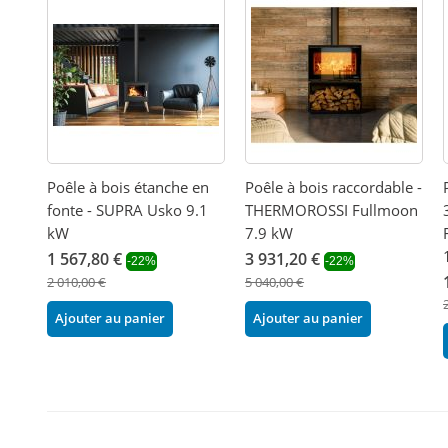
Poêle à bois étanche en
Poêle à bois raccordable -
fonte - SUPRA Usko 9.1
THERMOROSSI Fullmoon
kW
7.9 kW
1 567,80 €
3 931,20 €
-22%
-22%
2 010,00 €
5 040,00 €
Ajouter au panier
Ajouter au panier