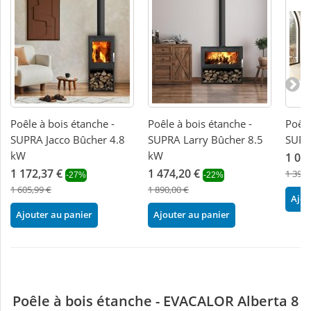
Poêle à bois étanche -
Poêle à bois étanche -
Poêle
SUPRA Jacco Bûcher 4.8
SUPRA Larry Bûcher 8.5
SUPR
kW
kW
1 08
1 172,37 €
1 474,20 €
1 390,
-27%
-22%
1 605,99 €
1 890,00 €
Ajou
Ajouter au panier
Ajouter au panier
Poêle à bois étanche - EVACALOR Alberta 8