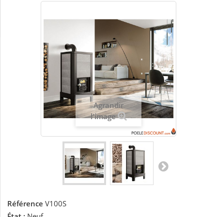
Agrandir
l'image
Référence
V100S
État :
Neuf