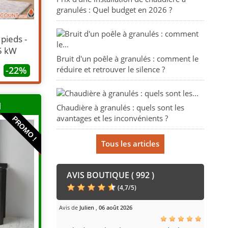
granulés : Quel budget en 2026 ?
 pieds -
5 kW
Bruit d'un poêle à granulés : comment le
réduire et retrouver le silence ?
-22%
H
Chaudière à granulés : quels sont les
avantages et les inconvénients ?
PROMO !
Tous les articles
AVIS BOUTIQUE ( 992 )
(
4,7
/
5
)
Avis de
Julien
,
06 août 2026