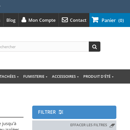
⭐
s
Blog
Mon Compte
Contact
Panier
(0)
ÉTACHÉES
FUMISTERIE
ACCESSOIRES
PRODUIT D'ÉTÉ
FILTRER
 jusqu'à
EFFACER LES FILTRES
eu isolées.