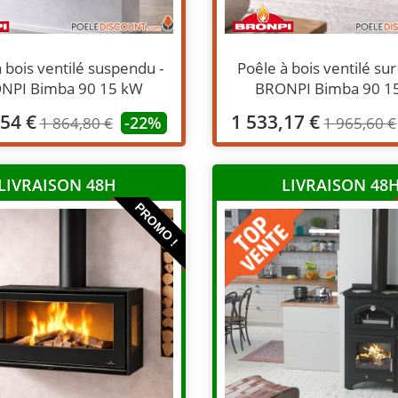
 bois ventilé suspendu -
Poêle à bois ventilé sur
NPI Bimba 90 15 kW
BRONPI Bimba 90 1
,54 €
1 533,17 €
-22%
1 864,80 €
1 965,60 €
LIVRAISON 48H
LIVRAISON 48
PROMO !