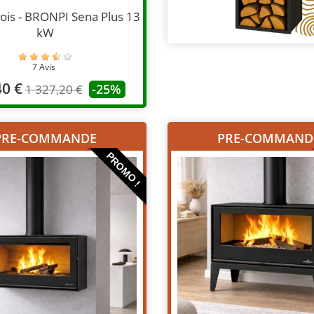
bois - BRONPI Sena Plus 13
kW
7 Avis
40 €
-25%
1 327,20 €
PRE-COMMANDE
PRE-COMMAND
PROMO !