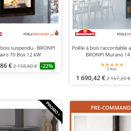
 bois suspendu - BRONPI
Poêle à bois raccordable a
airo 70 Box 12 kW
BRONPI Murano 14
,86 €
-22%
2 158,80 €
2 Avis
1 690,42 €
2 167,20 €
PROMO !
PRE-COMMAND