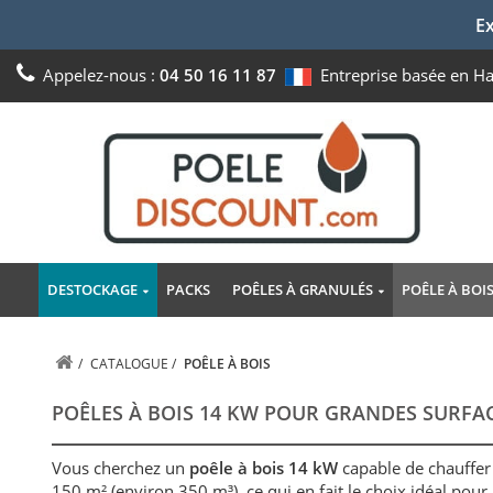
Ex
Appelez-nous :
04 50 16 11 87
Entreprise basée en H
DESTOCKAGE
PACKS
POÊLES À GRANULÉS
POÊLE À BOI
/
CATALOGUE
/
POÊLE À BOIS
POÊLES À BOIS 14 KW POUR GRANDES SURFA
Vous cherchez un
poêle à bois 14 kW
capable de chauffer
150 m² (environ 350 m³), ce qui en fait le choix idéal pour