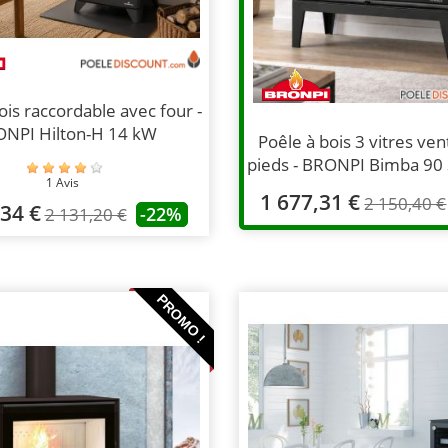
ois raccordable avec four -
NPI Hilton-H 14 kW
Poêle à bois 3 vitres ven
pieds - BRONPI Bimba 90
1 Avis
1 677,31 €
2 150,40 €
,34 €
-22%
2 131,20 €
PROMO !