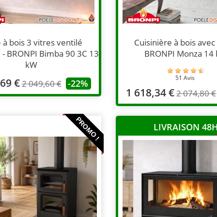
 à bois 3 vitres ventilé
Cuisinière à bois avec 
 - BRONPI Bimba 90 3C 13
BRONPI Monza 14
kW
51 Avis
,69 €
-22%
2 049,60 €
1 618,34 €
2 074,80 €
PROMO !
LIVRAISON 48