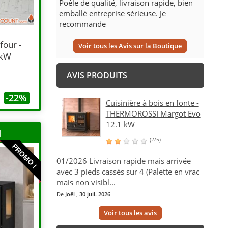
Poêle de qualité, livraison rapide, bien
emballé entreprise sérieuse. Je
recommande
four -
Voir tous les Avis sur la Boutique
 kW
AVIS PRODUITS
-22%
Cuisinière à bois en fonte -
THERMOROSSI Margot Evo
12.1 kW
H
(2/5)
PROMO !
01/2026 Livraison rapide mais arrivée
avec 3 pieds cassés sur 4 (Palette en vrac
mais non visibl...
De
Joël
,
30 juil. 2026
Voir tous les avis