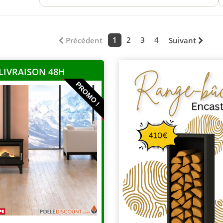
1
2
3
4
Précédent
Suivant
LIVRAISON 48H
PROMO !