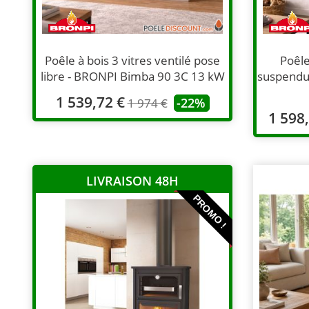
Poêle à bois 3 vitres ventilé pose
Poêle
libre - BRONPI Bimba 90 3C 13 kW
suspendu
1 539,72 €
-22%
1 974 €
1 598
LIVRAISON 48H
PROMO !