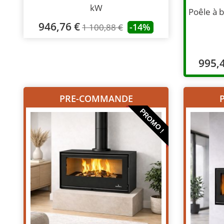
kW
Poêle à 
946,76 €
-14%
1 100,88 €
995,
PRE-COMMANDE
PROMO !