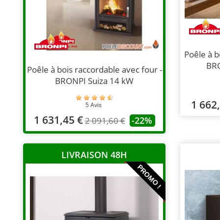
Poêle à b
BRO
Poêle à bois raccordable avec four -
BRONPI Suiza 14 kW
1 662
5 Avis
1 631,45 €
-22%
2 091,60 €
LIVRAISON 48H
PROMO !