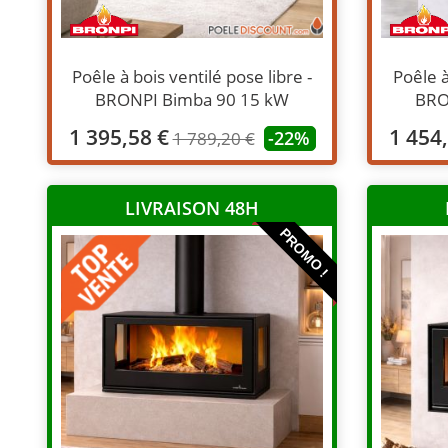
Poêle à bois ventilé pose libre -
Poêle à
BRONPI Bimba 90 15 kW
BRO
1 395,58 €
1 454
-22%
1 789,20 €
LIVRAISON 48H
PROMO !