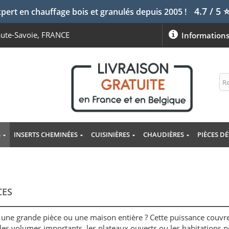
4.7 / 5
pert en chauffage bois et granulés depuis 2005 !
aute-Savoie, FRANCE
Information
S
INSERTS CHEMINÉES
CUISINIÈRES
CHAUDIÈRES
PIÈCES D
CES
 une grande pièce ou une maison entière ? Cette puissance couvre
 les volumes importants, les plateaux ouverts ou les habitations p