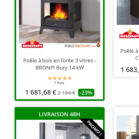
Poêle à
C
Poêle à bois en fonte 3 vitres -
BRONPI Bury 14 kW
1 683
1 Avis
1 681,68 €
-23%
2 184 €
LIVRAISON 48H
PROMO !