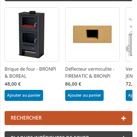
Brique de four - BRONPI
Déflecteur vermiculite -
Vermi
& BOREAL
FIREMATIC & BRONPI
JENN
48,00 €
86,00 €
72,0
Ajouter au panier
Ajouter au panier
Ajou
RECHERCHER