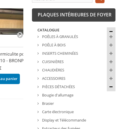
PLAQUES INTÉRIEURES DE FOYER
CATALOGUE
POÊLES À GRANULÉS
POÊLE À BOIS
INSERTS CHEMINÉES
ermiculite pour
Vermiculite latérale droite
Déflecteur vermi
10 - BRONPI
- BRONPI
FIREMATIC WO
CUISINIÈRES
€
168,20 €
63,00 €
CHAUDIÈRES
ACCESSOIRES
 au panier
Ajouter au panier
Ajouter au pani
PIÈCES DÉTACHÉES
Bougie d'allumage
Brasier
Carte électronique
Display et Télécommande
Extracteur des fumées