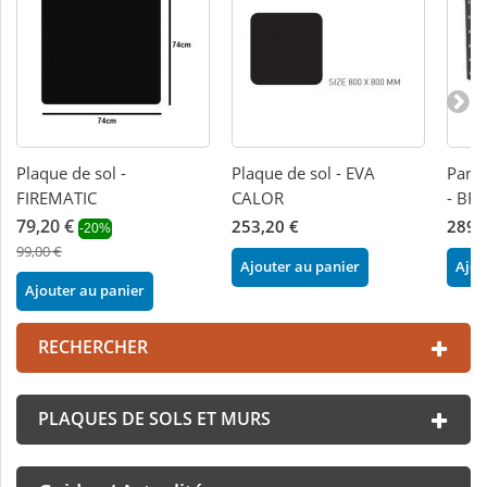
Plaque de sol -
Plaque de sol - EVA
Panne
FIREMATIC
CALOR
- BR
79,20 €
253,20 €
289,
-20%
99,00 €
Ajouter au panier
Ajou
Ajouter au panier
RECHERCHER
PLAQUES DE SOLS ET MURS