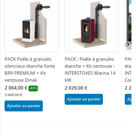
PACK Poêle à granulés
PACK : Poêle à granules
PACK 
silencieux étanche fonte
étanche + Kit ventouse -
étanc
BR9 PREMIUM + Kit
INTERSTOVES Marina 14
INTE
ventouse Dinak
kW
Conc
2 064,00 €
2 029,00 €
2 20
-40%
3 440,00 €
Ajouter au panier
Ajou
Ajouter au panier