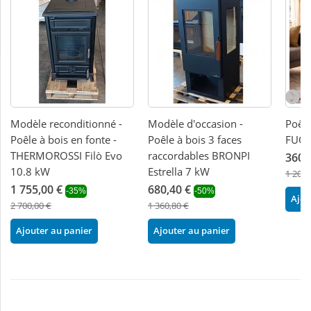
Modèle reconditionné -
Modèle d'occasion -
Poêle
Poêle à bois en fonte -
Poêle à bois 3 faces
FUOC
THERMOROSSI Filò Evo
raccordables BRONPI
360,
10.8 kW
Estrella 7 kW
1 200,
1 755,00 €
680,40 €
-35%
-50%
Ajou
2 700,00 €
1 360,80 €
Ajouter au panier
Ajouter au panier