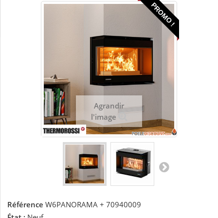
PROMO !
Agrandir
l'image
Référence
W6PANORAMA + 70940009
État :
Neuf