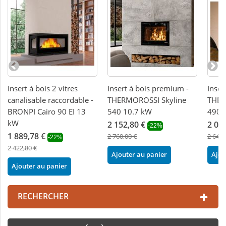
Insert à bois 2 vitres
Insert à bois premium -
Inser
canalisable raccordable -
THERMOROSSI Skyline
THER
BRONPI Cairo 90 EI 13
540 10.7 kW
490 
kW
2 152,80 €
2 05
-22%
1 889,78 €
2 760,00 €
2 640,
-22%
2 422,80 €
Ajouter au panier
Ajou
Ajouter au panier
RECHERCHER