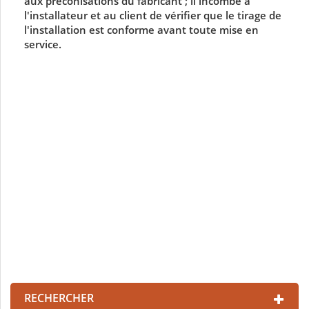
aux préconisations du fabricant ; il incombe à
l'installateur et au client de vérifier que le tirage de
l'installation est conforme avant toute mise en
service.
MANUEL FM BOIS
Documentation (3.49M)
Fiche technique Mora
Documentation (329.42k)
Fiche énergétique Mora
Documentation (1.54M)
RECHERCHER