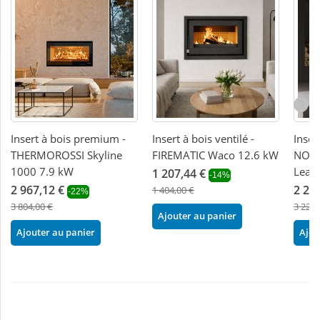
Insert à bois premium -
Insert à bois ventilé -
Inser
THERMOROSSI Skyline
FIREMATIC Waco 12.6 kW
NORD
1000 7.9 kW
Lean
1 207,44 €
-14%
2 967,12 €
2 29
1 404,00 €
-22%
3 804,00 €
3 228,
Ajouter au panier
Ajouter au panier
Ajou