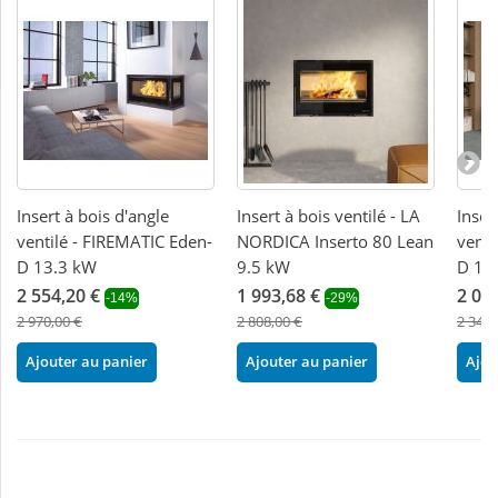
Insert à bois d'angle
Insert à bois ventilé - LA
Inser
ventilé - FIREMATIC Eden-
NORDICA Inserto 80 Lean
venti
D 13.3 kW
9.5 kW
D 12
2 554,20 €
1 993,68 €
2 01
-14%
-29%
2 970,00 €
2 808,00 €
2 343,
Ajouter au panier
Ajouter au panier
Ajou