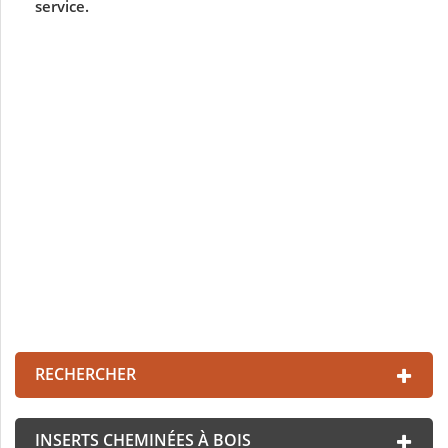
service.
MANUEL
Documentation (1013.61k)
Fiche technique
Documentation (77.88k)
Labels et certifications
Documentation (116.01k)
RECHERCHER
INSERTS CHEMINÉES À BOIS