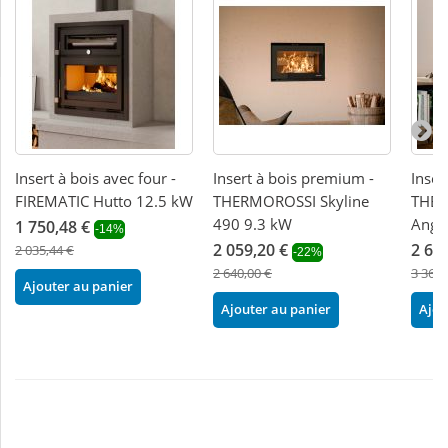
Insert à bois avec four -
Insert à bois premium -
Inser
FIREMATIC Hutto 12.5 kW
THERMOROSSI Skyline
THER
490 9.3 kW
Ango
1 750,48 €
-14%
2 059,20 €
2 62
2 035,44 €
-22%
2 640,00 €
3 360,
Ajouter au panier
Ajouter au panier
Ajou