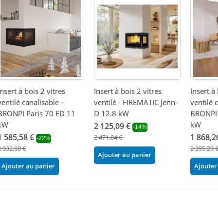
Insert à bois 2 vitres
Insert à bois 2 vitres
Insert à 
ventilé canalisable -
ventilé - FIREMATIC Jenn-
ventilé 
BRONPI Paris 70 ED 11
D 12.8 kW
BRONPI 
kW
kW
2 125,09 €
-14%
1 585,58 €
1 868,2
2 471,04 €
-22%
2 032,80 €
2 395,20 
Ajouter au panier
Ajouter au panier
Ajouter