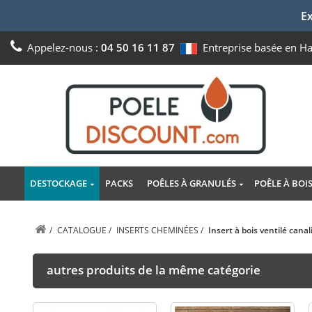
Ex
Appelez-nous :
04 50 16 11 87
Entreprise basée en H
DESTOCKAGE
PACKS
POÊLES À GRANULÉS
POÊLE À BOI
/
CATALOGUE
/
INSERTS CHEMINÉES
/
Insert à bois ventilé can
autres produits de la même catégorie