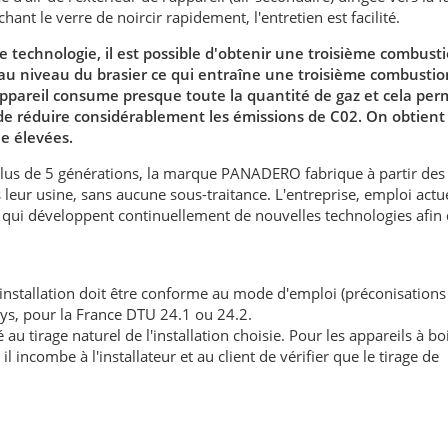
nt le verre de noircir rapidement, l'entretien est facilité.
e technologie, il est possible d'obtenir une troisième combust
é au niveau du brasier ce qui entraîne une troisième combustio
ppareil consume presque toute la quantité de gaz et cela per
e réduire considérablement les émissions de C02. On obtient
e élevées.
plus de 5 générations, la marque PANADERO fabrique à partir des
leur usine, sans aucune sous-traitance. L'entreprise, emploi act
 qui développent continuellement de nouvelles technologies afin
'installation doit être conforme au mode d'emploi (préconisations
ays, pour la France DTU 24.1 ou 24.2.
au tirage naturel de l'installation choisie. Pour les appareils à boi
l incombe à l'installateur et au client de vérifier que le tirage de