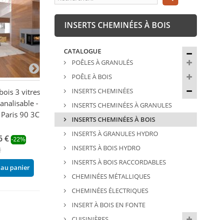
INSERTS CHEMINÉES À BOIS
CATALOGUE
POÊLES À GRANULÉS
POÊLE À BOIS
INSERTS CHEMINÉES
bois 3 vitres
Insert à bois 3 vitres
Insert à bois op
canalisable -
ventilé - FIREMATIC Abby
ventilé et canali
INSERTS CHEMINÉES À GRANULES
Paris 90 3C 13
12.8 kW
SUPRA Tertio 7
INSERTS CHEMINÉES À BOIS
2 281,75 €
1 552,20 €
-14%
-22
INSERTS À GRANULES HYDRO
6 €
2 653,20 €
1 990,00 €
-22%
INSERTS À BOIS HYDRO
€
Ajouter au panier
Ajouter au pani
INSERTS À BOIS RACCORDABLES
 au panier
CHEMINÉES MÉTALLIQUES
CHEMINÉES ÉLECTRIQUES
INSERT À BOIS EN FONTE
CUISINIÈRES