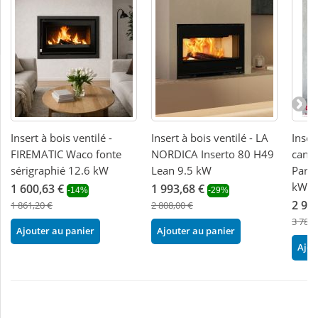
Insert à bois ventilé -
Insert à bois ventilé - LA
Inser
FIREMATIC Waco fonte
NORDICA Inserto 80 H49
canal
sérigraphié 12.6 kW
Lean 9.5 kW
Paris
kW
1 600,63 €
1 993,68 €
-14%
-29%
2 94
1 861,20 €
2 808,00 €
3 780,
Ajouter au panier
Ajouter au panier
Ajou