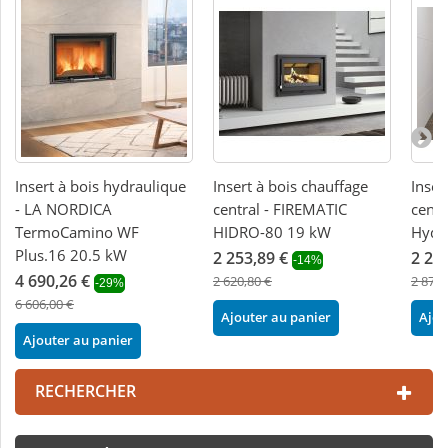
Insert à bois hydraulique
Insert à bois chauffage
Inser
- LA NORDICA
central - FIREMATIC
centr
TermoCamino WF
HIDRO-80 19 kW
Hydr
Plus.16 20.5 kW
2 253,89 €
2 23
-14%
4 690,26 €
2 620,80 €
2 870,
-29%
6 606,00 €
Ajouter au panier
Ajou
Ajouter au panier
RECHERCHER