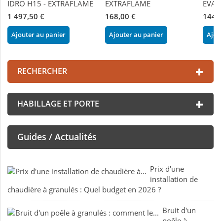
IDRO H15 - EXTRAFLAME
EXTRAFLAME
EVA
1 497,50 €
168,00 €
144,
Ajouter au panier
Ajouter au panier
Ajou
RECHERCHER
HABILLAGE ET PORTE
Guides / Actualités
Prix d'une
installation de
chaudière à granulés : Quel budget en 2026 ?
Bruit d'un
poêle à