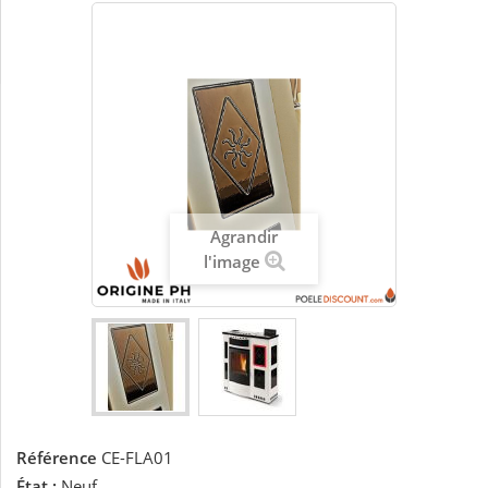
Agrandir
l'image
Référence
CE-FLA01
État :
Neuf