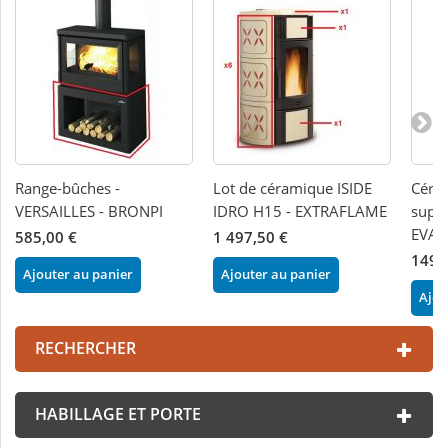
Range-bûches -
Lot de céramique ISIDE
Céram
VERSAILLES - BRONPI
IDRO H15 - EXTRAFLAME
supér
EVA
585,00 €
1 497,50 €
149,
Ajouter au panier
Ajouter au panier
Ajou
RECHERCHER
HABILLAGE ET PORTE