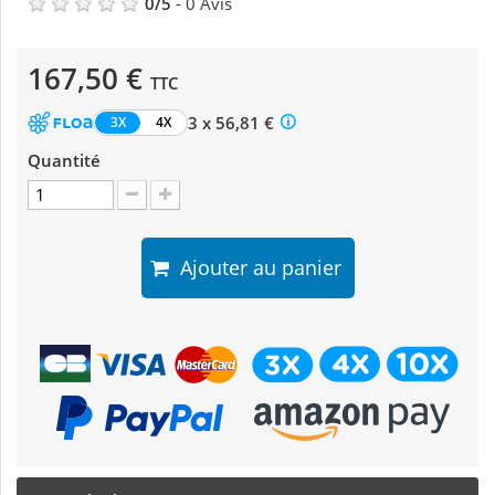
0
/
5
-
0
Avis
167,50 €
TTC
3 x 56,81 €
3X
4X
Quantité
Ajouter au panier