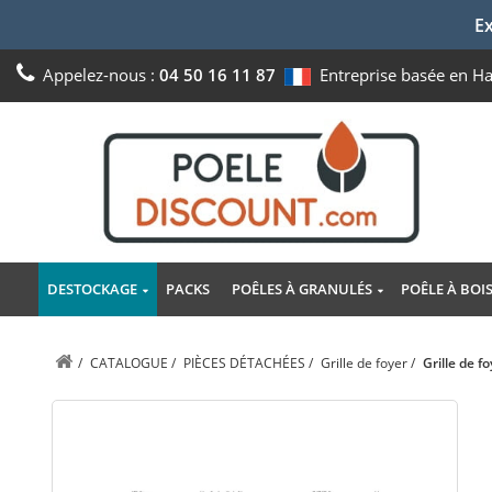
Ex
Appelez-nous :
04 50 16 11 87
Entreprise basée en H
DESTOCKAGE
PACKS
POÊLES À GRANULÉS
POÊLE À BOI
/
CATALOGUE
/
PIÈCES DÉTACHÉES
/
Grille de foyer
/
Grille de 