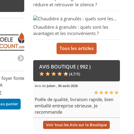
réduire et retrouver le silence ?
Chaudière à granulés : quels sont les
avantages et les inconvénients ?
Tous les articles
AVIS BOUTIQUE ( 992 )
(
4,7
/
5
)
e foyer fonte - LA
Grille de foyer en fonte -
Grille de foyer
A
FIREMATIC WOOD & FM
& BOREAL
Avis de
Julien
,
06 août 2026
€
144,00 €
188,00 €
Poêle de qualité, livraison rapide, bien
 au panier
Ajouter au panier
Ajouter au pani
emballé entreprise sérieuse. Je
recommande
Voir tous les Avis sur la Boutique