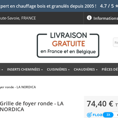
4.7 / 5
pert en chauffage bois et granulés depuis 2005 !
aute-Savoie, FRANCE
Information
S
INSERTS CHEMINÉES
CUISINIÈRES
CHAUDIÈRES
PIÈCES D
foyer ronde - LA NORDICA
74,40 €
Grille de foyer ronde - LA
T
NORDICA
3X