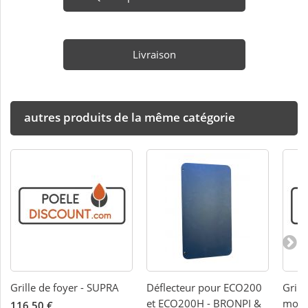
Livraison
autres produits de la même catégorie
Grille de foyer - SUPRA
Déflecteur pour ECO200
Grill
et ECO200H - BRONPI &
modè
116,50 €