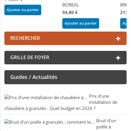
BOREAL
BRON
Ajouter au panier
94,80 €
213,
Ajouter au panier
Ajou
RECHERCHER
GRILLE DE FOYER
Guides / Actualités
Prix d'une
installation de
chaudière à granulés : Quel budget en 2026 ?
Bruit d'un
poêle à