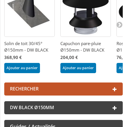
Solin de toit 30/45°
Capuchon pare-pluie
Rosac
Ø150mm - DW BLACK
Ø150mm - DW BLACK
Ø150
368,90 €
204,00 €
76,7
Ajouter au panier
Ajouter au panier
Ajou
RECHERCHER
DW BLACK Ø150MM
Guides / Actualités