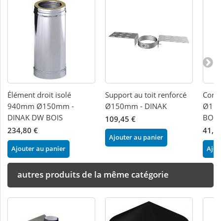
Élément droit isolé
Support au toit renforcé
Cond
940mm Ø150mm -
Ø150mm - DINAK
Ø150
DINAK DW BOIS
BOIS
109,45 €
234,80 €
41,6
Ajouter au panier
Ajouter au panier
Ajou
autres produits de la même catégorie