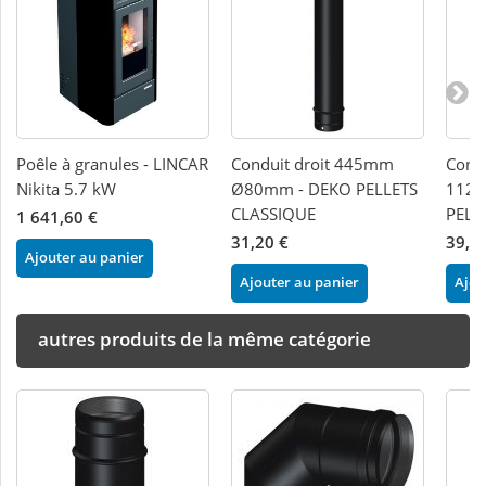
Poêle à granules - LINCAR
Conduit droit 445mm
Condu
Nikita 5.7 kW
Ø80mm - DEKO PELLETS
112
CLASSIQUE
PELL
1 641,60 €
31,20 €
39,8
Ajouter au panier
Ajouter au panier
Ajou
autres produits de la même catégorie