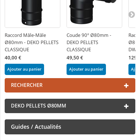
Raccord Mâle-Mâle
Coude 90° Ø80mm -
Racco
Ø80mm - DEKO PELLETS
DEKO PELLETS
Ø80 
CLASSIQUE
CLASSIQUE
DW -
40,00 €
49,50 €
129,
Ajouter au panier
Ajouter au panier
Ajou
RECHERCHER
DEKO PELLETS Ø80MM
Guides / Actualités