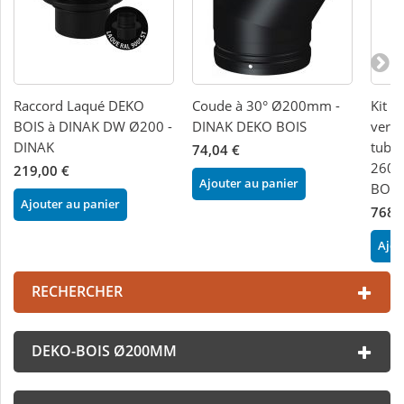
Raccord Laqué DEKO
Coude à 30° Ø200mm -
Kit d
BOIS à DINAK DW Ø200 -
DINAK DEKO BOIS
verti
DINAK
tubag
74,04 €
260m
219,00 €
Ajouter au panier
BOIS
Ajouter au panier
768,
Ajou
RECHERCHER
DEKO-BOIS Ø200MM