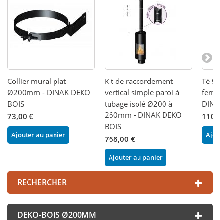
Collier mural plat
Kit de raccordement
Té 90
Ø200mm - DINAK DEKO
vertical simple paroi à
feme
BOIS
tubage isolé Ø200 à
DINA
260mm - DINAK DEKO
73,00 €
110,
BOIS
Ajouter au panier
Ajou
768,00 €
Ajouter au panier
RECHERCHER
DEKO-BOIS Ø200MM