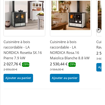
Cuisinière à bois
Cuisinière à bois
Cuisi
raccordable - LA
raccordable - LA
Rave
NORDICA Rosetta SX.16
NORDICA Rosa.16
2 59
Pierre 7.9 kW
Maiolica Blanche 8.8 kW
3 600,
2 027,76 €
2 530,44 €
-29%
-29%
Ajou
2 856,00 €
3 564,00 €
Ajouter au panier
Ajouter au panier