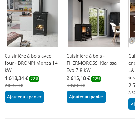
Cuisinière à bois avec
Cuisinière à bois -
Cuisi
four - BRONPI Monza 14
THERMOROSSI Klarissa
encas
kW
Evo 7.8 kW
LA N
6 kW
1 618,34 €
2 615,18 €
-22%
-22%
2 53
2 074,80 €
3 352,80 €
3 570,
Ajouter au panier
Ajouter au panier
Ajou