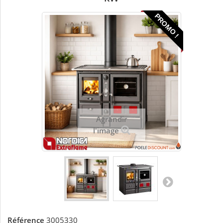
PROMO !
Agrandir
l'image
Référence
3005330