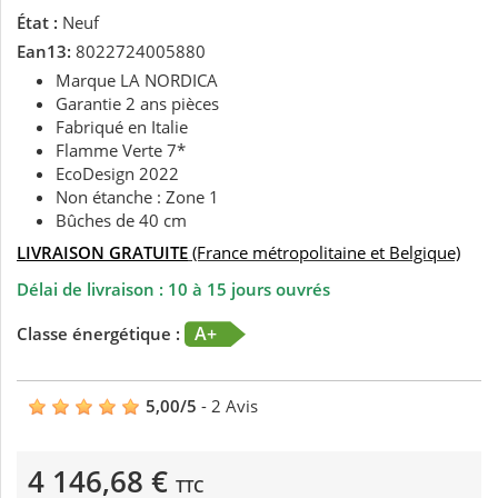
État :
Neuf
Ean13:
8022724005880
Marque LA NORDICA
Garantie 2 ans pièces
Fabriqué en Italie
Flamme Verte 7*
EcoDesign 2022
Non étanche : Zone 1
Bûches de 40 cm
LIVRAISON GRATUITE
(France métropolitaine et Belgique)
Délai de livraison : 10 à 15 jours ouvrés
A+
Classe énergétique :
5,00
/
5
-
2
Avis
4 146,68 €
TTC