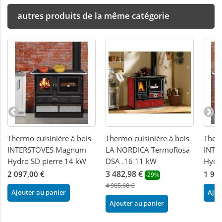
autres produits de la même catégorie
Thermo cuisinière à bois -
Thermo cuisinière à bois -
Therm
INTERSTOVES Magnum
LA NORDICA TermoRosa
INTE
Hydro SD pierre 14 kW
DSA .16 11 kW
Hydr
3 482,98 €
2 097,00 €
1 99
-29%
4 905,60 €
Ajouter au panier
Ajou
Ajouter au panier