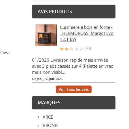
AVIS PRODUITS
Cuisinière à bois en fonte -
THERMOROSSI Margot Evo
12.1 kW
(2/5)
lées :
01/2026 Livraison rapide mais arrivée
avec 3 pieds cassés sur 4 (Palette en vrac
mais non visibl...
De
Joël
,
30 juil. 2026
Voir tous les avis
MARQUES
ARCE
BRONPI