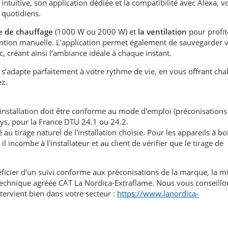
ntuitive, son application dédiée et la compatibilité avec Alexa, v
 quotidiens.
e de chauffage
(1000 W ou 2000 W) et
la ventilation
pour profit
ntion manuelle. L’application permet également de sauvegarder 
c, créant ainsi l’ambiance idéale à chaque instant.
’adapte parfaitement à votre rythme de vie, en vous offrant chal
z.
'installation doit être conforme au mode d'emploi (préconisations
ays, pour la France DTU 24.1 ou 24.2.
au tirage naturel de l'installation choisie. Pour les appareils à boi
l incombe à l'installateur et au client de vérifier que le tirage de
éficier d'un suivi conforme aux préconisations de la marque, la m
n technique agréée CAT La Nordica-Extraflame. Nous vous conseillo
tervient bien dans votre secteur :
https://www.lanordica-