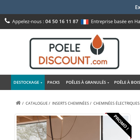
Ex
Appelez-nous :
04 50 16 11 87
Entreprise basée en H
DESTOCKAGE
PACKS
POÊLES À GRANULÉS
POÊLE À BOI
/
CATALOGUE
/
INSERTS CHEMINÉES
/
CHEMINÉES ÉLECTRIQUES
PROMO !