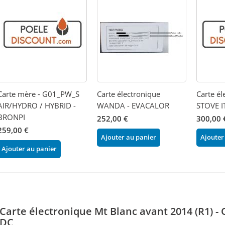
Carte mère - G01_PW_S
Carte électronique
Carte él
AIR/HYDRO / HYBRID -
WANDA - EVACALOR
STOVE I
BRONPI
252,00 €
300,00 
259,00 €
Ajouter au panier
Ajouter
Ajouter au panier
Carte électronique Mt Blanc avant 2014 (R1) -
DC