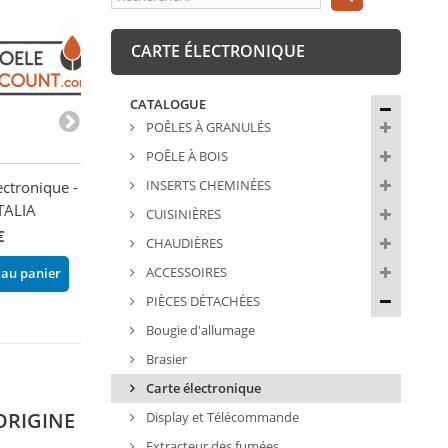
CARTE ÉLECTRONIQUE
CATALOGUE
POÊLES À GRANULÉS
POÊLE À BOIS
INSERTS CHEMINÉES
ectronique -
Carte mère - STOVE
Carte électroni
TALIA
ITALIA
chaudières Eva 
CUISINIÈRES
€
355,00 €
293,00 €
CHAUDIÈRES
ACCESSOIRES
 au panier
Ajouter au panier
Ajouter au pani
PIÈCES DÉTACHÉES
Bougie d'allumage
Brasier
Carte électronique
 ORIGINE
Display et Télécommande
Extracteur des fumées