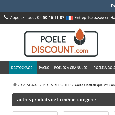
Ex
Appelez-nous :
04 50 16 11 87
Entreprise basée en H
DESTOCKAGE
PACKS
POÊLES À GRANULÉS
POÊLE À BOI
/
CATALOGUE
/
PIÈCES DÉTACHÉES
/
Carte électronique Mt Blan
autres produits de la même catégorie