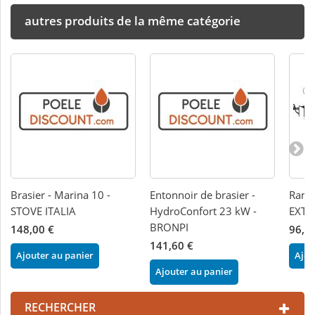
autres produits de la même catégorie
Brasier - Marina 10 -
Entonnoir de brasier -
Rampe
STOVE ITALIA
HydroConfort 23 kW -
EXTR
BRONPI
148,00 €
96,0
141,60 €
Ajouter au panier
Ajou
Ajouter au panier
RECHERCHER