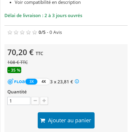
Voir compatibilité en description
Délai de livraison : 2 à 3 jours ouvrés
0
/
5
-
0
Avis
70,20 €
TTC
108 € TTC
- 35 %
3 x 23,81 €
3X
4X
Quantité
Ajouter au panier