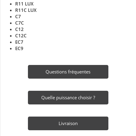
R11 LUX
R11C LUX
C7
C7C
C12
C12C
EC7
EC9
Questions fréquentes
Quelle puissance choisir ?
Livraison