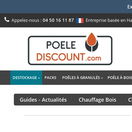
Ex
Appelez-nous :
04 50 16 11 87
Entreprise basée en H
DESTOCKAGE
PACKS
POÊLES À GRANULÉS
POÊLE À BOI
Guides - Actualités
Chauffage Bois
C