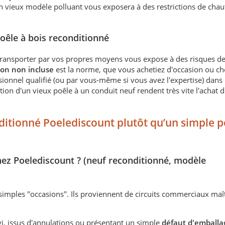
Un vieux modèle polluant vous exposera à des restrictions de chau
poêle à bois reconditionné
 transporter par vos propres moyens vous expose à des risques de
tion non incluse
est la norme, que vous achetiez d'occasion ou ch
ionnel qualifié (ou par vous-même si vous avez l'expertise) dans l
ation d'un vieux poêle à un conduit neuf rendent très vite l'achat 
nditionné Poelediscount plutôt qu’un simple p
hez Poelediscount ? (neuf reconditionné, modèle
imples "occasions". Ils proviennent de circuits commerciaux maîtr
i, issus d'annulations ou présentant un simple
défaut d'emballa