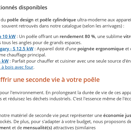
tionnés disponibles
, du
poêle design
et
poêle cylindrique
ultra-moderne aux apparei
souvent retrouvés dans notre catalogue (selon les arrivages) :
to 10 kW
: Un poêle offrant un
rendement 80 %
, une sublime
vit
s tous les angles pour de grands espaces.
gary - S 12.5 kW
: Appareil doté d'une
poignée ergonomique
et 
me chauffage principal.
5 kW
: Parfait pour chauffer et cuisiner avec une seule source d'én
 à bois avec four
.
frir une seconde vie à votre poêle
 pour l'environnement. En prolongeant la durée de vie de ces appa
s et réduisez les déchets industriels. C'est l'essence même de l'é
 notre matériel de seconde vie peut représenter une
économie jus
tockés. De plus, pour s'adapter à votre budget, nous proposons d
ement
et de
mensualité(s)
attractives (similaires