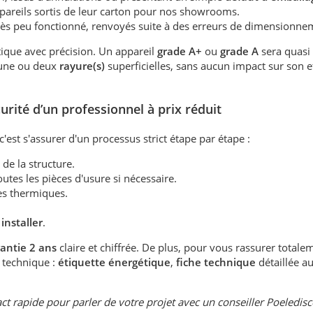
appareils sortis de leur carton pour nos showrooms.
très peu fonctionné, renvoyés suite à des erreurs de dimensionne
étique avec précision. Un appareil
grade A+
ou
grade A
sera quasi 
 une ou deux
rayure(s)
superficielles, sans aucun impact sur son ef
urité d’un professionnel à prix réduit
est s'assurer d'un processus strict étape par étape :
 de la structure.
tes les pièces d'usure si nécessaire.
es thermiques.
 installer
.
antie 2 ans
claire et chiffrée. De plus, pour vous rassurer totale
 technique :
étiquette énergétique
,
fiche technique
détaillée a
ct rapide pour parler de votre projet avec un conseiller Poeledisc