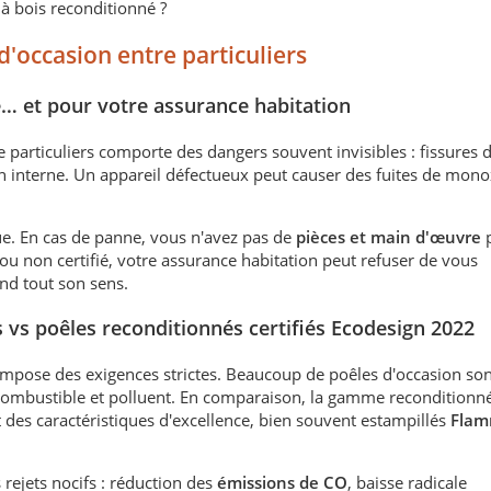
à bois reconditionné ?
 d'occasion entre particuliers
é… et pour votre assurance habitation
e particuliers comporte des dangers souvent invisibles : fissures 
on interne. Un appareil défectueux peut causer des fuites de mon
ue. En cas de panne, vous n'avez pas de
pièces et main d'œuvre
p
 ou non certifié, votre assurance habitation peut refuser de vous
nd tout son sens.
 vs poêles reconditionnés certifiés Ecodesign 2022
mpose des exigences strictes. Beaucoup de poêles d'occasion son
mbustible et polluent. En comparaison, la gamme reconditionn
es caractéristiques d'excellence, bien souvent estampillés
Flam
 rejets nocifs : réduction des
émissions de CO
, baisse radicale