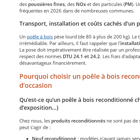
des
poussières fines
, des
NOx
et des particules (
PM
). 
fréquentes en 2026 dans de nombreuses communes.
Transport, installation et coûts cachés d'un 
Un
poêle à bois
pèse lourd (de 80 à plus de 200 kg). Le
irrémédiable. Par ailleurs, il faut rappeler que l'
installa
La pose doit impérativement être réalisée par un profess
respect des normes
DTU 24.1 et 24.2
. Les frais d'adapt
désavantageux financièrement.
Pourquoi choisir un poêle à bois reco
d’occasion
Qu’est-ce qu’un poêle à bois reconditionné c
d’exposition…)
Chez nous, les
produits reconditionnés
ne sont pas de s
peut s'agir de :
Neuf reconditionné
: modèles n'ayant jamais serv