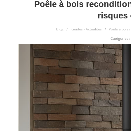
Poêle à bois reconditio
risques 
Blog
/
Guides - Actualités
/
Poêle à bois 
Catégories :