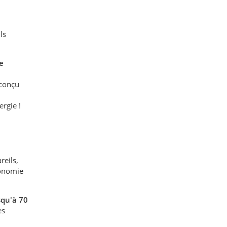
ls
re
conçu
ergie !
reils,
conomie
qu'à 70
es