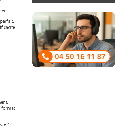
ment.
parfait,
ficacité
ment,
u format
ount !