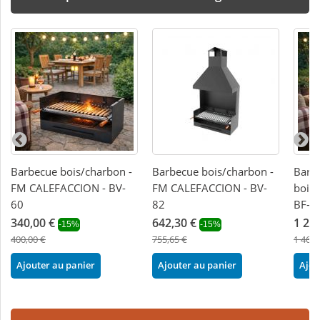
Barbecue bois/charbon -
Barbecue bois/charbon -
Barbe
FM CALEFACCION - BV-
FM CALEFACCION - BV-
bois
60
82
BF-7
340,00 €
642,30 €
1 24
-15%
-15%
400,00 €
755,65 €
1 467,
Ajouter au panier
Ajouter au panier
Ajou