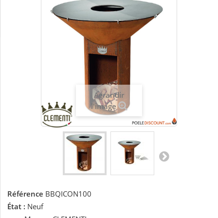
Agrandir
l'image
Référence
BBQICON100
État :
Neuf