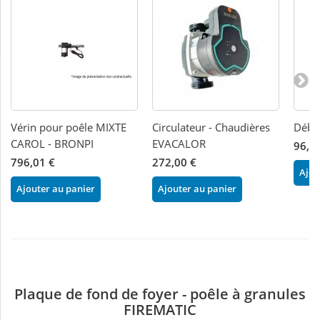
Vérin pour poêle MIXTE
Circulateur - Chaudières
Débi
CAROL - BRONPI
EVACALOR
96,0
796,01 €
272,00 €
Ajou
Ajouter au panier
Ajouter au panier
Plaque de fond de foyer - poêle à granules
FIREMATIC