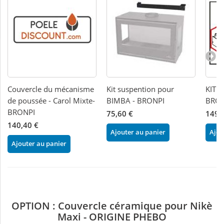
Couvercle du mécanisme
Kit suspention pour
KIT 
de poussée - Carol Mixte-
BIMBA - BRONPI
BRON
BRONPI
75,60 €
149,
140,40 €
Ajouter au panier
Ajou
Ajouter au panier
OPTION : Couvercle céramique pour Nikè
Maxi - ORIGINE PHEBO