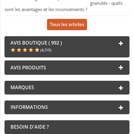
granulés : quels
sont les avantages et les inconvénients ?
Tous les articles
AVIS BOUTIQUE ( 992 )
(
4,7
/
5
)
AVIS PRODUITS
MARQUES
INFORMATIONS
BESOIN D'AIDE ?