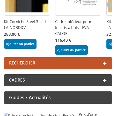
Kit Corniche Steel 3 Lati -
Cadre inférieur pour
Kit C
LA NORDICA
inserts à bois - EVA
LA N
CALOR
288,00 €
327,
116,40 €
Ajouter au panier
Ajou
Ajouter au panier
RECHERCHER
CADRES
Guides / Actualités
Prix d'une