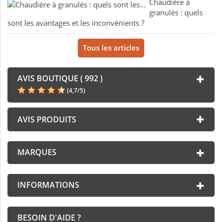
Chaudière à
granulés : quels
sont les avantages et les inconvénients ?
Tous les articles
AVIS BOUTIQUE ( 992 )
(
4,7
/
5
)
AVIS PRODUITS
MARQUES
INFORMATIONS
BESOIN D'AIDE ?