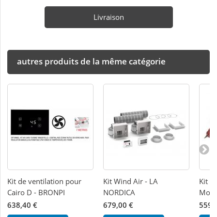
Livraison
autres produits de la même catégorie
Kit de ventilation pour
Kit Wind Air - LA
Kit d
Cairo D - BRONPI
NORDICA
Mono
638,40 €
679,00 €
559,