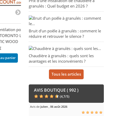
Prix d'une installation de chaudière à
granulés : Quel budget en 2026 ?
entilation pour
Kit de ventilation pour
Carter pour Mo
Bruit d'un poêle à granulés : comment le
 TORONTO L -
Cairo - BRONPI
1000 Evo - LA
réduire et retrouver le silence ?
TIC WOOD
722,40 €
240,00 €
€
Ajouter au panier
Ajouter au pani
Chaudière à granulés : quels sont les
 au panier
avantages et les inconvénients ?
Tous les articles
AVIS BOUTIQUE ( 992 )
(
4,7
/
5
)
Avis de
Julien
,
06 août 2026