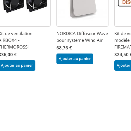
Kit de ventilation
NORDICA Diffuseur Wave
Kit de v
AIRBOX4 -
pour système Wind Air
modèle
THERMOROSSI
FIREMA
68,76 €
336,00 €
324,50 
Ajouter au panier
Ajouter au panier
Ajouter