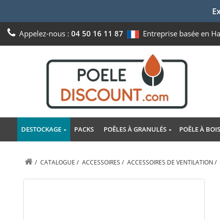
Ex
Appelez-nous :
04 50 16 11 87
Entreprise basée en H
DESTOCKAGE
PACKS
POÊLES À GRANULÉS
POÊLE À BOI
/
CATALOGUE
/
ACCESSOIRES
/
ACCESSOIRES DE VENTILATION
/