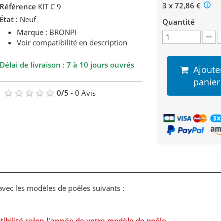
3 x 72,86 €
Référence
KIT C 9
État :
Neuf
Quantité
Marque : BRONPI
Voir compatibilité en description
Délai de livraison : 7 à 10 jours ouvrés
Ajoute
panier
0
/
5
-
0
Avis
 avec les modèles de poêles suivants :
ibilité selon l'année de votre modèle de poêle.