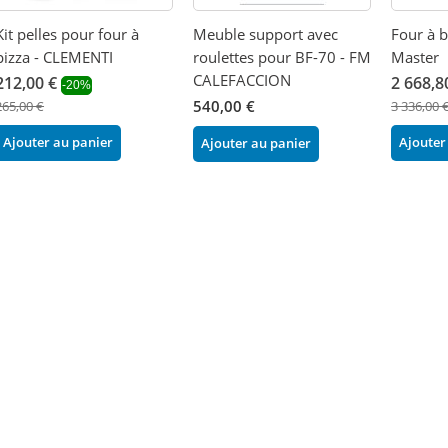
Kit pelles pour four à
Meuble support avec
Four à 
pizza - CLEMENTI
roulettes pour BF-70 - FM
Master
CALEFACCION
212,00 €
2 668,8
-20%
540,00 €
265,00 €
3 336,00 
Ajouter au panier
Ajouter
Ajouter au panier