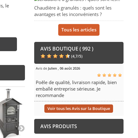
s, le
Chaudière à granulés : quels sont les
avantages et les inconvénients ?
Tous les articles
AVIS BOUTIQUE ( 992 )
(
4,7
/
5
)
Avis de
Julien
,
06 août 2026
Poêle de qualité, livraison rapide, bien
emballé entreprise sérieuse. Je
recommande
Voir tous les Avis sur la Boutique
AVIS PRODUITS