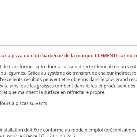
r à pizza ou d'un barbecue de la marque CLEMENTI sur notre
de transformer votre four à cuisson directe Clementi en un vérit
 ou légumes. Grâce au système de transfert de chaleur indirect fo
, d'excellents résultats peuvent être obtenus dans le plus grand res
vite ainsi que les graisses tombent dans le feu et produisent de
pratique maintient la surface en réfractaire propre.
fours à pizzas suivants :
'installation doit être conforme au mode d'emploi (préconisations
ays, pour la France DTU 24.1 ou 24.2.