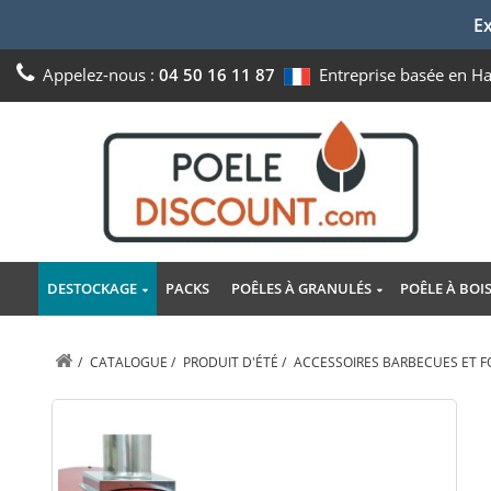
Ex
Appelez-nous :
04 50 16 11 87
Entreprise basée en H
DESTOCKAGE
PACKS
POÊLES À GRANULÉS
POÊLE À BOI
/
CATALOGUE
/
PRODUIT D'ÉTÉ
/
ACCESSOIRES BARBECUES ET F