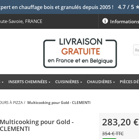
4.7 / 5
pert en chauffage bois et granulés depuis 2005 !
aute-Savoie, FRANCE
Information
S
INSERTS CHEMINÉES
CUISINIÈRES
CHAUDIÈRES
PIÈCES D
OURS À PIZZA
/
Multicooking pour Gold - CLEMENTI
283,20 €
Multicooking pour Gold -
CLEMENTI
354 € TTC