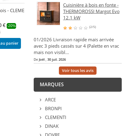
Cuisinière à bois en fonte -
bois - CLEMENTI
Système relevable - BF-
Plaque de cuiss
THERMOROSSI Margot Evo
60 et Fusion 140 - FM
en fonte - Barb
12.1 kW
CALEFACCION
MyBBQ de Linc
0 €
-20%
(2/5)
449,00 €
50,00 €
€
01/2026 Livraison rapide mais arrivée
 au panier
Ajouter au panier
Ajouter au pani
avec 3 pieds cassés sur 4 (Palette en vrac
mais non visibl...
De
Joël
,
30 juil. 2026
Voir tous les avis
MARQUES
ARCE
BRONPI
CLEMENTI
DINAK
DOVRE