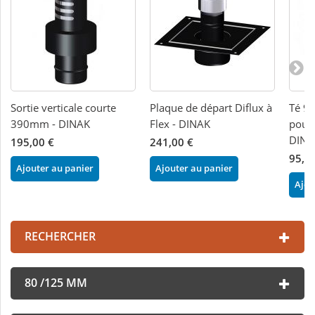
Sortie verticale courte
Plaque de départ Diflux à
Té 9
390mm - DINAK
Flex - DINAK
pour 
DINA
195,00 €
241,00 €
95,0
Ajouter au panier
Ajouter au panier
Ajou
RECHERCHER
80 /125 MM