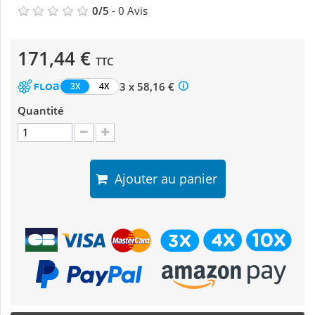
0
/
5
-
0
Avis
171,44 €
TTC
3 x 58,16 €
3X
4X
Quantité
Ajouter au panier