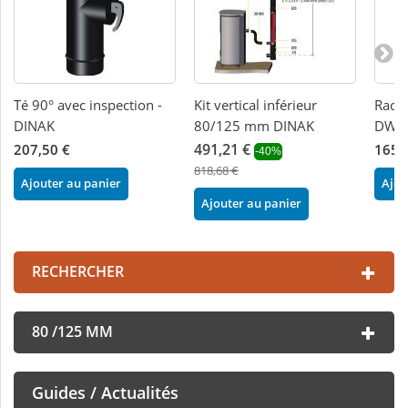
Té 90° avec inspection -
Kit vertical inférieur
Racco
DINAK
80/125 mm DINAK
DW -
491,21 €
207,50 €
165,
-40%
818,68 €
Ajouter au panier
Ajou
Ajouter au panier
RECHERCHER
80 /125 MM
Guides / Actualités