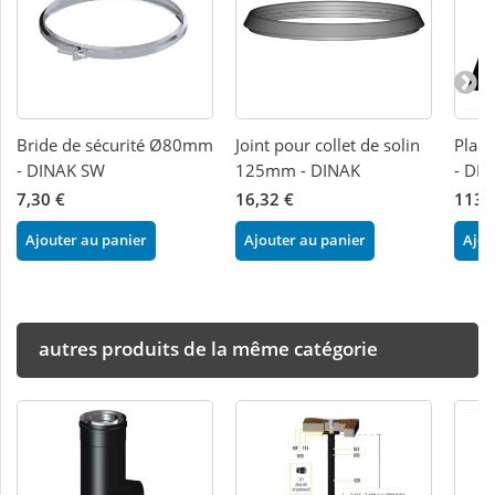
Bride de sécurité Ø80mm
Joint pour collet de solin
Plaqu
- DINAK SW
125mm - DINAK
- DI
7,30 €
16,32 €
113,
Ajouter au panier
Ajouter au panier
Ajou
autres produits de la même catégorie