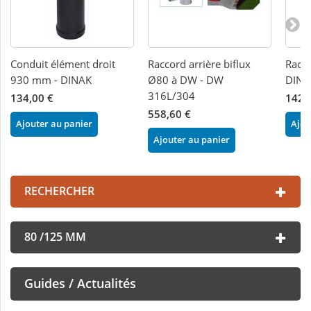
Conduit élément droit
Raccord arrière biflux
Racco
930 mm - DINAK
Ø80 à DW - DW
DINA
316L/304
134,00 €
142,
558,60 €
Ajouter au panier
Ajou
Ajouter au panier
RECHERCHER
80 /125 MM
Guides / Actualités