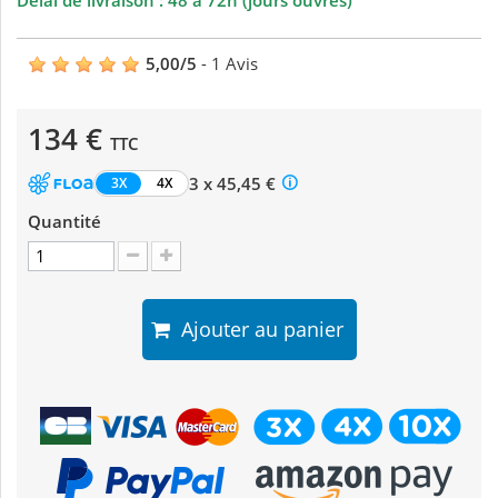
Délai de livraison : 48 à 72h (jours ouvrés)
5,00
/
5
-
1
Avis
134 €
TTC
3 x 45,45 €
3X
4X
Quantité
Ajouter au panier