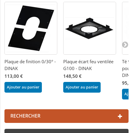
Plaque de finition 0/30° -
Plaque écart feu ventilée
Té 9
DINAK
G100 - DINAK
pour 
DINA
113,00 €
148,50 €
95,0
Ajouter au panier
Ajouter au panier
Ajou
RECHERCHER