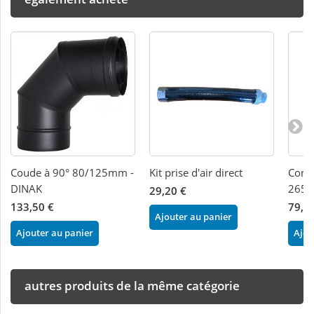
Coude à 90° 80/125mm -
Kit prise d'air direct
Condu
DINAK
265m
29,20 €
133,50 €
79,0
Ajouter au panier
Ajouter au panier
Ajou
autres produits de la même catégorie