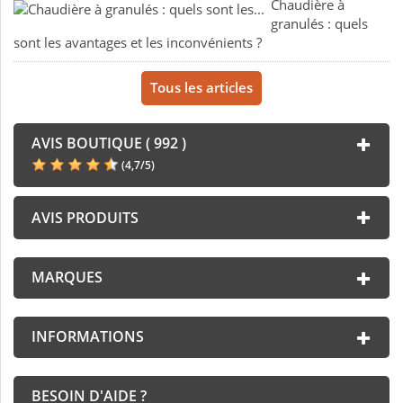
Chaudière à
granulés : quels
sont les avantages et les inconvénients ?
Tous les articles
AVIS BOUTIQUE ( 992 )
(
4,7
/
5
)
AVIS PRODUITS
MARQUES
INFORMATIONS
BESOIN D'AIDE ?