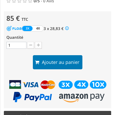
0
/
5
-
0
Avis
85 €
TTC
3 x 28,83 €
3X
4X
Quantité
Ajouter au panier