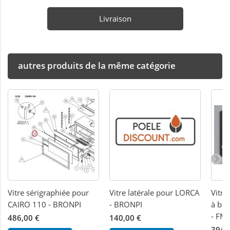
Livraison
autres produits de la même catégorie
Vitre sérigraphiée pour
Vitre latérale pour LORCA
Vitre
CAIRO 110 - BRONPI
- BRONPI
à bo
- FM
486,00 €
140,00 €
394,